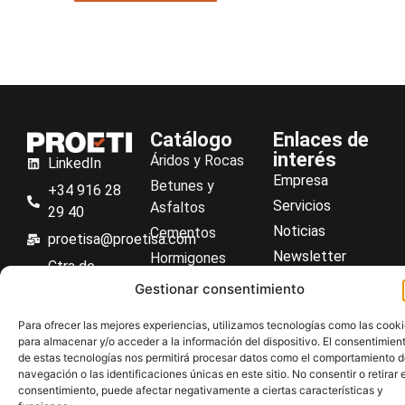
Catálogo
Enlaces de
interés
Áridos y Rocas
LinkedIn
Empresa
Betunes y
+34 916 28
Servicios
Asfaltos
29 40
Noticias
Cementos
proetisa@proetisa.com
Newsletter
Hormigones
Ctra de
Descargas
Suelos
Algete, Av
Gestionar consentimiento
Contacto
Soilmatic
de Tenerife,
Para ofrecer las mejores experiencias, utilizamos tecnologías como las cook
M-106, Km
Centro de ayuda
Aceros
para almacenar y/o acceder a la información del dispositivo. El consentimien
4,1, 28110
de estas tecnologías nos permitirá procesar datos como el comportamiento 
Material general
Algete,
navegación o las identificaciones únicas en este sitio. No consentir o retirar e
consentimiento, puede afectar negativamente a ciertas características y
Madrid