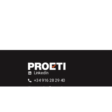
LinkedIn
+34 916 28 29 40
proetisa@proetisa.com
Ctra de Algete, Av de Tenerife, M-106, Km 4,
28110 Algete, Madrid