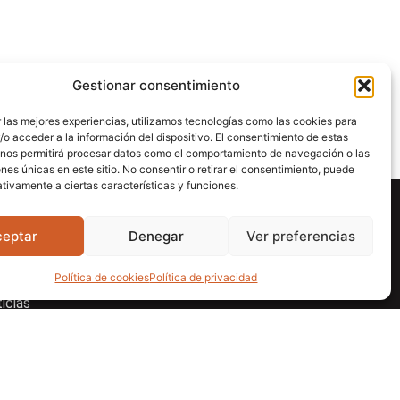
Gestionar consentimiento
 las mejores experiencias, utilizamos tecnologías como las cookies para
o acceder a la información del dispositivo. El consentimiento de estas
 nos permitirá procesar datos como el comportamiento de navegación o las
ones únicas en este sitio. No consentir o retirar el consentimiento, puede
tivamente a ciertas características y funciones.
laces de interés
ceptar
Denegar
Ver preferencias
presa
vicios
Política de cookies
Política de privacidad
icias
wsletter
scargas
ntacto