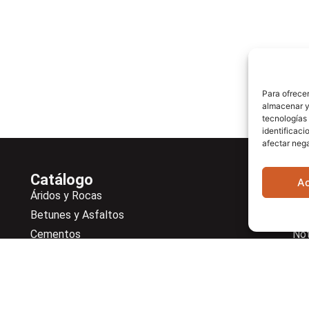
Para ofrecer
almacenar y/
tecnologías
identificaci
afectar nega
Catálogo
En
A
Áridos y Rocas
Em
Betunes y Asfaltos
Ser
Cementos
Not
Hormigones
Ne
1,
Suelos
De
Soilmatic
Co