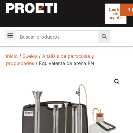
0
Centro
de
ayuda
Inicio
/
Suelos
/
Análisis de partículas y
propiedades
/ Equivalente de arena EN