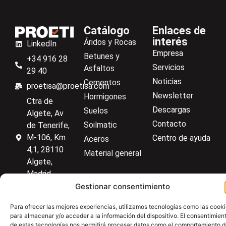
Catálogo
Enlaces de
interés
Áridos y Rocas
LinkedIn
Empresa
Betunes y
+34 916 28
Servicios
Asfaltos
29 40
Noticias
Cementos
proetisa@proetisa.com
Newsletter
Hormigones
Ctra de
Descargas
Suelos
Algete, Av
Contacto
Soilmatic
de Tenerife,
M-106, Km
Centro de ayuda
Aceros
4,1, 28110
Material general
Algete,
Madrid
Gestionar consentimiento
Para ofrecer las mejores experiencias, utilizamos tecnologías como las cook
Aviso Legal
Política de privacidad
Política de cookies
para almacenar y/o acceder a la información del dispositivo. El consentimien
de estas tecnologías nos permitirá procesar datos como el comportamiento 