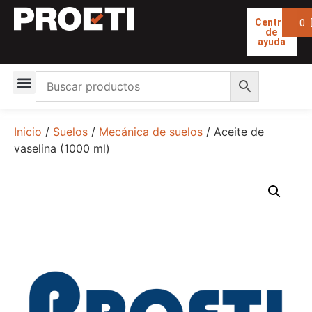
0
Centro
de
ayuda
Inicio
/
Suelos
/
Mecánica de suelos
/ Aceite de
vaselina (1000 ml)