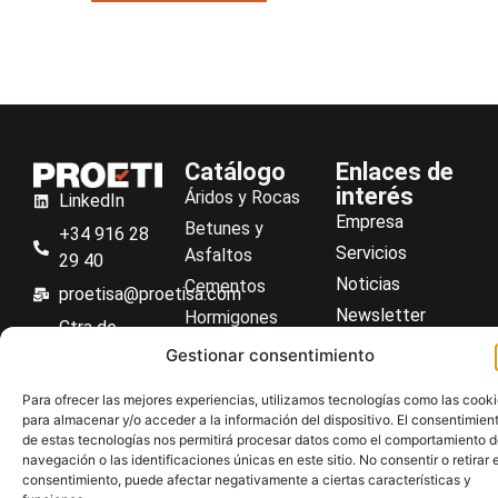
Catálogo
Enlaces de
interés
Áridos y Rocas
LinkedIn
Empresa
Betunes y
+34 916 28
Servicios
Asfaltos
29 40
Noticias
Cementos
proetisa@proetisa.com
Newsletter
Hormigones
Ctra de
Descargas
Suelos
Algete, Av
Gestionar consentimiento
Contacto
Soilmatic
de Tenerife,
Para ofrecer las mejores experiencias, utilizamos tecnologías como las cook
M-106, Km
Centro de ayuda
Aceros
para almacenar y/o acceder a la información del dispositivo. El consentimien
4,1, 28110
de estas tecnologías nos permitirá procesar datos como el comportamiento 
Material general
Algete,
navegación o las identificaciones únicas en este sitio. No consentir o retirar e
consentimiento, puede afectar negativamente a ciertas características y
Madrid