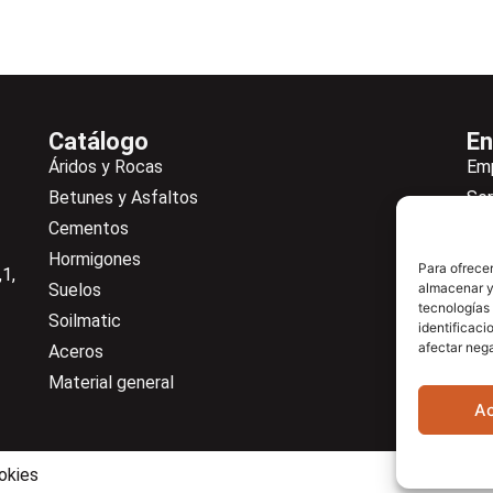
Catálogo
En
Áridos y Rocas
Em
Betunes y Asfaltos
Ser
Cementos
Not
Hormigones
Ne
Para ofrecer
1,
Suelos
almacenar y/
De
tecnologías
Soilmatic
Co
identificaci
afectar nega
Aceros
Cen
Material general
A
okies