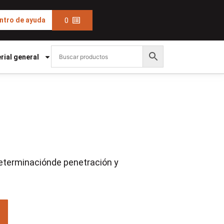
0
ntro de ayuda
rial general
eterminaciónde penetración y