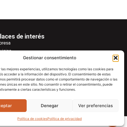
laces de interés
presa
vicios
Gestionar consentimiento
icias
wsletter
 las mejores experiencias, utilizamos tecnologías como las cookies para
o acceder a la información del dispositivo. El consentimiento de estas
scargas
 nos permitirá procesar datos como el comportamiento de navegación o las
ntacto
ones únicas en este sitio. No consentir o retirar el consentimiento, puede
tivamente a ciertas características y funciones.
tro de ayuda
ceptar
Denegar
Ver preferencias
Política de cookies
Política de privacidad