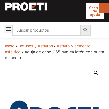
0
Centro
de
ayuda
Inicio
/
Betunes y Asfaltos
/
Asfalto y cemento
asfáltico
/ Aguja de cono Ø65 mm en latón con punta
de acero