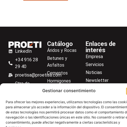
Catálogo
Enlaces de
interés
Áridos y Rocas
LinkedIn
Empresa
Betunes y
+34 916 28
Servicios
Asfaltos
29 40
Noticias
Cementos
proetisa@proetisa.com
Newsletter
Hormigones
Ctra de
Descargas
Suelos
Algete, Av
Gestionar consentimiento
Contacto
Soilmatic
de Tenerife,
Para ofrecer las mejores experiencias, utilizamos tecnologías como las cook
M-106, Km
Centro de ayuda
Aceros
para almacenar y/o acceder a la información del dispositivo. El consentimien
4,1, 28110
de estas tecnologías nos permitirá procesar datos como el comportamiento 
Material general
Algete,
navegación o las identificaciones únicas en este sitio. No consentir o retirar e
consentimiento, puede afectar negativamente a ciertas características y
Madrid