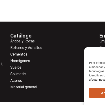
Catálogo
En
Áridos y Rocas
Em
Betunes y Asfaltos
Ser
Cementos
Not
Hormigones
Ne
Para ofrecer
1,
Suelos
almacenar y/
De
tecnologías
Soilmatic
Co
identificaci
afectar nega
Aceros
Cen
Material general
A