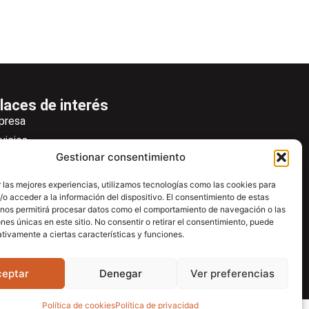
laces de interés
presa
vicios
Gestionar consentimiento
icias
wsletter
 las mejores experiencias, utilizamos tecnologías como las cookies para
o acceder a la información del dispositivo. El consentimiento de estas
scargas
 nos permitirá procesar datos como el comportamiento de navegación o las
ntacto
ones únicas en este sitio. No consentir o retirar el consentimiento, puede
tivamente a ciertas características y funciones.
tro de ayuda
ceptar
Denegar
Ver preferencias
Política de cookies
Política de privacidad