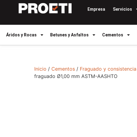
Empresa
Servicios
Áridos y Rocas
Betunes y Asfaltos
Cementos
Inicio
/
Cementos
/
Fraguado y consistencia
fraguado Ø1,00 mm ASTM-AASHTO