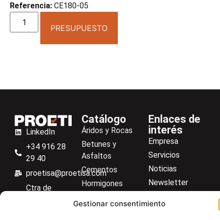
Referencia:
CE180-05
PRESUPUESTO
Catálogo
Enlaces de
interés
Áridos y Rocas
LinkedIn
Empresa
Betunes y
+34 916 28
Servicios
Asfaltos
29 40
Noticias
Cementos
proetisa@proetisa.com
Newsletter
Hormigones
Ctra de
Descargas
Suelos
Algete, Av
Gestionar consentimiento
Contacto
Soilmatic
de Tenerife,