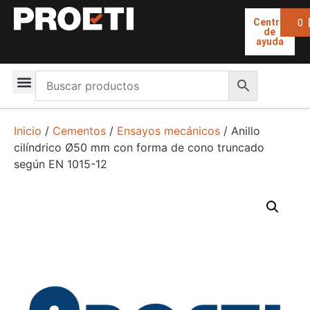
0
Centro
de
ayuda
Inicio
/
Cementos
/
Ensayos mecánicos
/ Anillo
cilíndrico Ø50 mm con forma de cono truncado
según EN 1015-12