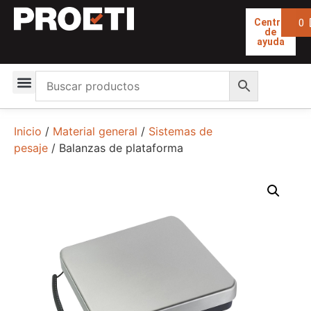
0
Centro
de
ayuda
Inicio
/
Material general
/
Sistemas de
pesaje
/ Balanzas de plataforma