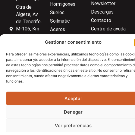
Newsletter
Hormigones
Ctra de
Descargas
Suelos
Algete, Av
Contacto
Soilmatic
de Tenerife,
M-106, Km
Centro de ayuda
Aceros
4,1, 28110
Material general
Gestionar consentimiento
Algete,
Madrid
Para ofrecer las mejores experiencias, utilizamos tecnologías como las cook
para almacenar y/o acceder a la información del dispositivo. El consentimien
de estas tecnologías nos permitirá procesar datos como el comportamiento 
navegación o las identificaciones únicas en este sitio. No consentir o retirar e
Aviso Legal
Política de privacidad
Política de cookies
consentimiento, puede afectar negativamente a ciertas características y
funciones.
Aceptar
Denegar
Ver preferencias