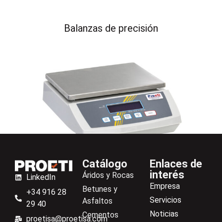
Balanzas de precisión
Catálogo
Enlaces de
interés
Áridos y Rocas
LinkedIn
Empresa
Betunes y
+34 916 28
Balanzas de mesa
Servicios
Asfaltos
29 40
Noticias
Cementos
proetisa@proetisa.com