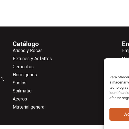
Catálogo
En
Áridos y Rocas
Em
Betunes y Asfaltos
Ser
Cementos
Not
Hormigones
Ne
Para ofrecer
1,
Suelos
almacenar y/
De
tecnologías
Soilmatic
Co
identificaci
afectar nega
Aceros
Cen
Material general
A