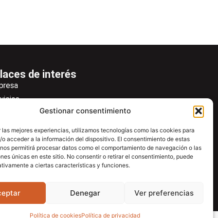
laces de interés
presa
vicios
Gestionar consentimiento
icias
wsletter
 las mejores experiencias, utilizamos tecnologías como las cookies para
o acceder a la información del dispositivo. El consentimiento de estas
scargas
 nos permitirá procesar datos como el comportamiento de navegación o las
ntacto
ones únicas en este sitio. No consentir o retirar el consentimiento, puede
tivamente a ciertas características y funciones.
tro de ayuda
ceptar
Denegar
Ver preferencias
Política de cookies
Política de privacidad