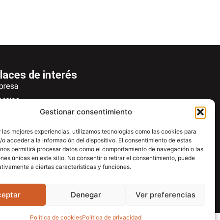
laces de interés
presa
vicios
Gestionar consentimiento
icias
wsletter
 las mejores experiencias, utilizamos tecnologías como las cookies para
o acceder a la información del dispositivo. El consentimiento de estas
scargas
 nos permitirá procesar datos como el comportamiento de navegación o las
ntacto
ones únicas en este sitio. No consentir o retirar el consentimiento, puede
tivamente a ciertas características y funciones.
tro de ayuda
ceptar
Denegar
Ver preferencias
Política de cookies
Política de privacidad