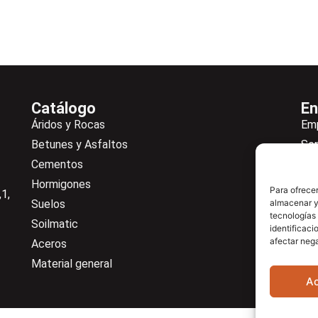
Catálogo
En
Áridos y Rocas
Em
Betunes y Asfaltos
Ser
Cementos
Not
Hormigones
Ne
Para ofrecer
1,
Suelos
almacenar y/
De
tecnologías
Soilmatic
Co
identificaci
afectar nega
Aceros
Cen
Material general
A