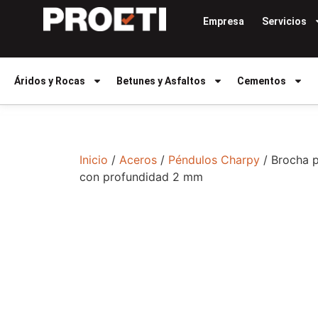
Empresa
Servicios
Áridos y Rocas
Betunes y Asfaltos
Cementos
Inicio
/
Aceros
/
Péndulos Charpy
/ Brocha pa
con profundidad 2 mm