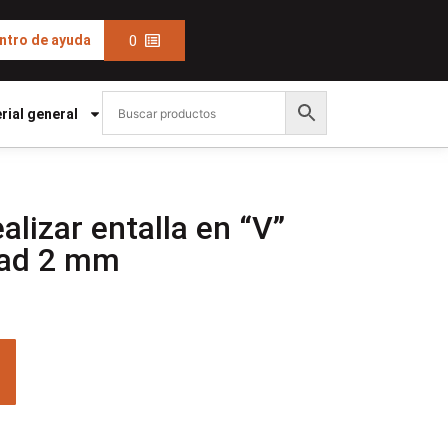
0
ntro de ayuda
rial general
alizar entalla en “V”
dad 2 mm