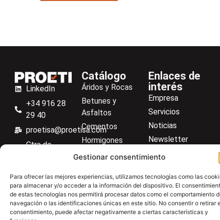
Catálogo
Enlaces de
interés
Áridos y Rocas
LinkedIn
Empresa
Betunes y
+34 916 28
Servicios
Asfaltos
29 40
Noticias
Cementos
proetisa@proetisa.com
Newsletter
Hormigones
Ctra de
Descargas
Suelos
Algete, Av
Gestionar consentimiento
Contacto
Soilmatic
de Tenerife,
Para ofrecer las mejores experiencias, utilizamos tecnologías como las cook
M-106, Km
Centro de ayuda
Aceros
para almacenar y/o acceder a la información del dispositivo. El consentimien
4,1, 28110
de estas tecnologías nos permitirá procesar datos como el comportamiento 
Material general
Algete,
navegación o las identificaciones únicas en este sitio. No consentir o retirar e
consentimiento, puede afectar negativamente a ciertas características y
Madrid