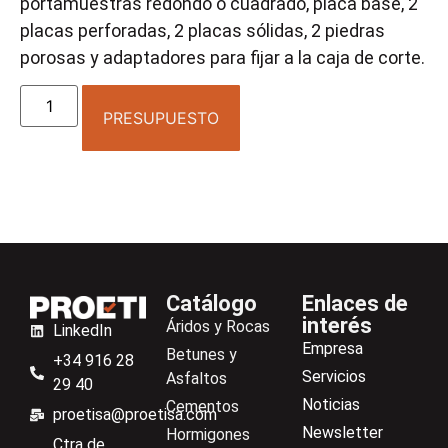
portamuestras redondo o cuadrado, placa base, 2
placas perforadas, 2 placas sólidas, 2 piedras
porosas y adaptadores para fijar a la caja de corte.
PRESUPUESTO
Catálogo
Enlaces de
interés
Áridos y Rocas
LinkedIn
Empresa
Betunes y
+34 916 28
Servicios
Asfaltos
29 40
Noticias
Cementos
proetisa@proetisa.com
Newsletter
Hormigones
Ctra de