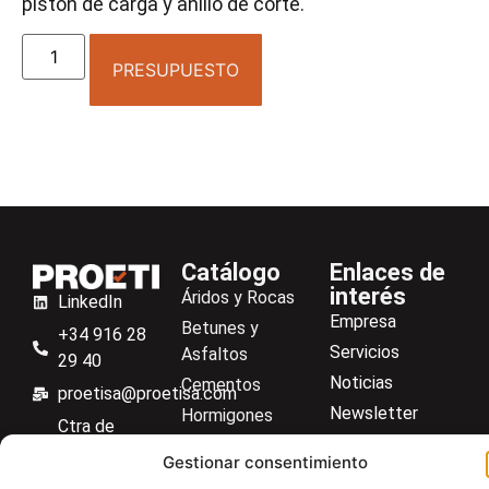
pistón de carga y anillo de corte.
PRESUPUESTO
Catálogo
Enlaces de
interés
Áridos y Rocas
LinkedIn
Empresa
Betunes y
+34 916 28
Servicios
Asfaltos
29 40
Noticias
Cementos
proetisa@proetisa.com
Newsletter
Hormigones
Ctra de
Descargas
Suelos
Algete, Av
Gestionar consentimiento
Contacto
Soilmatic
de Tenerife,