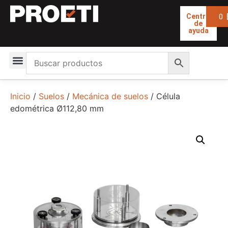
0
Centro
de
ayuda
Inicio
/
Suelos
/
Mecánica de suelos
/ Célula
edométrica Ø112,80 mm