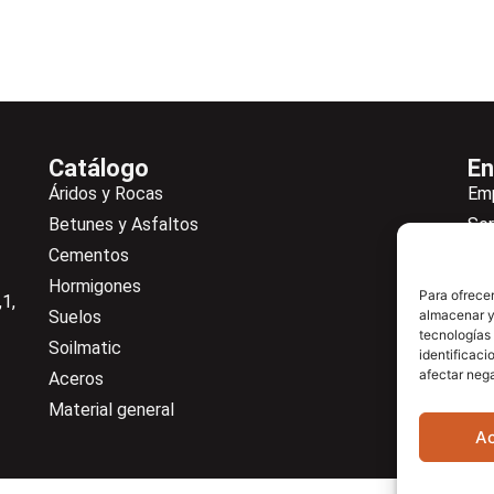
Catálogo
En
Áridos y Rocas
Em
Betunes y Asfaltos
Ser
Cementos
Not
Hormigones
Ne
Para ofrecer
1,
Suelos
almacenar y/
De
tecnologías
Soilmatic
Co
identificaci
afectar nega
Aceros
Cen
Material general
A