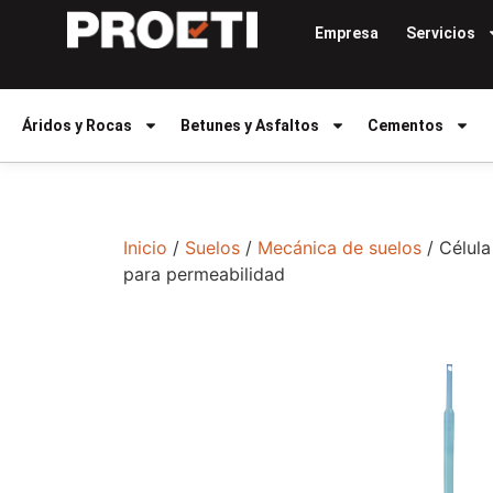
Empresa
Servicios
Áridos y Rocas
Betunes y Asfaltos
Cementos
Inicio
/
Suelos
/
Mecánica de suelos
/ Célul
para permeabilidad