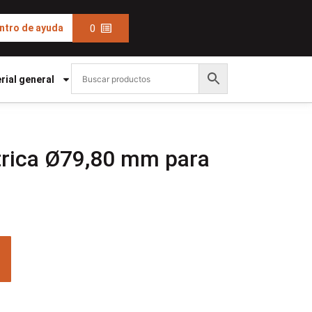
0
ntro de ayuda
rial general
trica Ø79,80 mm para