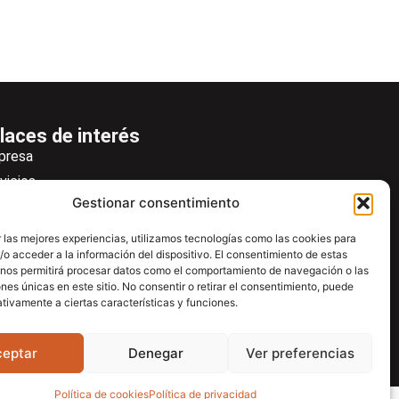
laces de interés
presa
vicios
Gestionar consentimiento
icias
wsletter
 las mejores experiencias, utilizamos tecnologías como las cookies para
o acceder a la información del dispositivo. El consentimiento de estas
scargas
 nos permitirá procesar datos como el comportamiento de navegación o las
ntacto
ones únicas en este sitio. No consentir o retirar el consentimiento, puede
tivamente a ciertas características y funciones.
tro de ayuda
ceptar
Denegar
Ver preferencias
Política de cookies
Política de privacidad