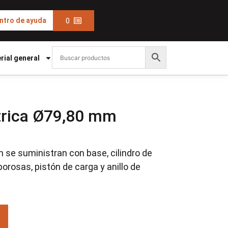
0
ntro de ayuda
rial general
trica Ø79,80 mm
n se suministran con base, cilindro de
porosas, pistón de carga y anillo de