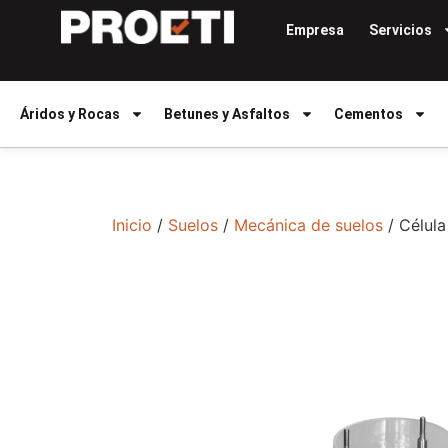
Empresa
Servicios
Áridos y Rocas
Betunes y Asfaltos
Cementos
Inicio
/
Suelos
/
Mecánica de suelos
/ Célul