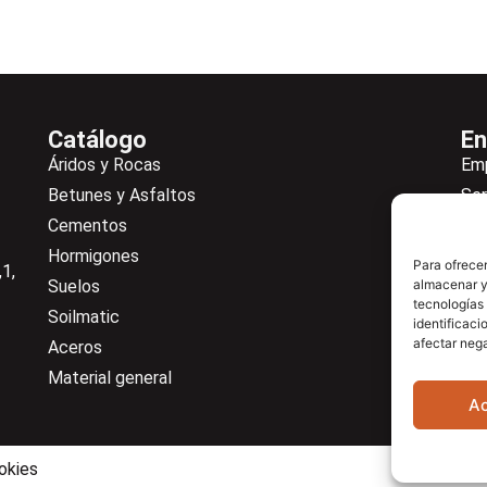
Catálogo
En
Áridos y Rocas
Em
Betunes y Asfaltos
Ser
Cementos
Not
Hormigones
Ne
Para ofrecer
1,
Suelos
almacenar y/
De
tecnologías
Soilmatic
Co
identificaci
afectar nega
Aceros
Cen
Material general
A
okies