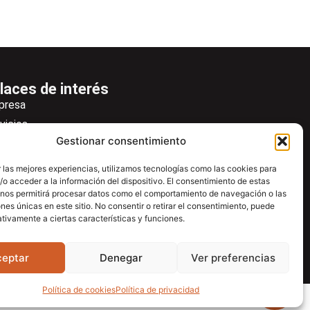
laces de interés
presa
vicios
Gestionar consentimiento
icias
wsletter
 las mejores experiencias, utilizamos tecnologías como las cookies para
o acceder a la información del dispositivo. El consentimiento de estas
scargas
 nos permitirá procesar datos como el comportamiento de navegación o las
ntacto
ones únicas en este sitio. No consentir o retirar el consentimiento, puede
tivamente a ciertas características y funciones.
tro de ayuda
ceptar
Denegar
Ver preferencias
Política de cookies
Política de privacidad