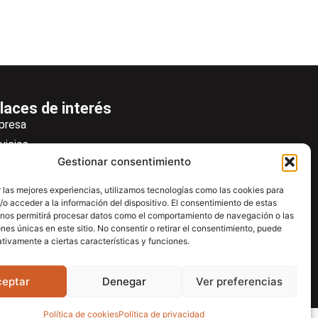
laces de interés
presa
vicios
Gestionar consentimiento
icias
wsletter
 las mejores experiencias, utilizamos tecnologías como las cookies para
o acceder a la información del dispositivo. El consentimiento de estas
scargas
 nos permitirá procesar datos como el comportamiento de navegación o las
ntacto
ones únicas en este sitio. No consentir o retirar el consentimiento, puede
tivamente a ciertas características y funciones.
tro de ayuda
ceptar
Denegar
Ver preferencias
Política de cookies
Política de privacidad