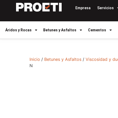
Empresa
Servicios
Áridos y Rocas
Betunes y Asfaltos
Cementos
Inicio
/
Betunes y Asfaltos
/
Viscosidad y du
N