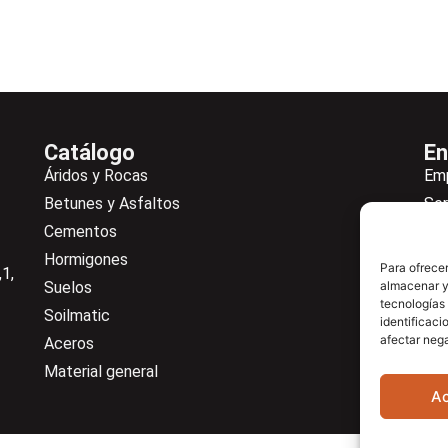
Catálogo
En
Áridos y Rocas
Em
Betunes y Asfaltos
Ser
Cementos
Not
Hormigones
Ne
Para ofrecer
1,
Suelos
almacenar y/
De
tecnologías
Soilmatic
Co
identificaci
afectar nega
Aceros
Cen
Material general
A