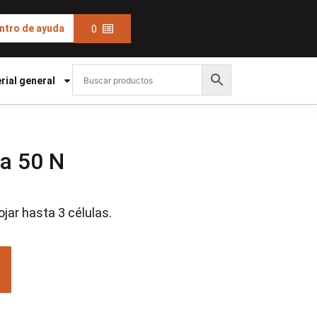
0
ntro de ayuda
rial general
ca 50 N
jar hasta 3 células.