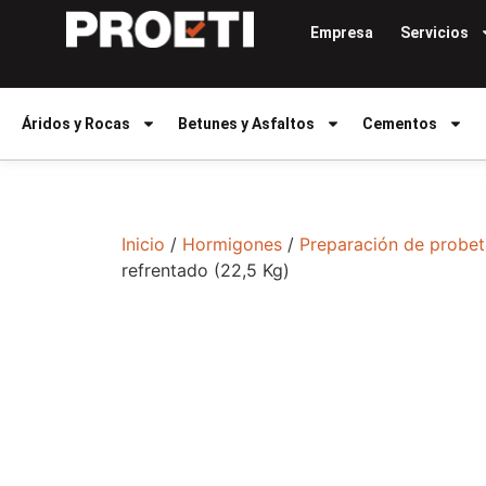
Empresa
Servicios
Áridos y Rocas
Betunes y Asfaltos
Cementos
Inicio
/
Hormigones
/
Preparación de probet
refrentado (22,5 Kg)