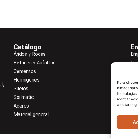
Catálogo
En
Áridos y Rocas
Em
Betunes y Asfaltos
Ser
Cementos
Not
Hormigones
Ne
Para ofrecer
1,
Suelos
almacenar y/
De
tecnologías
Soilmatic
Co
identificaci
afectar nega
Aceros
Cen
Material general
A