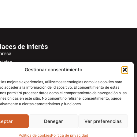
laces de interés
presa
vicios
Gestionar consentimiento
icias
wsletter
 las mejores experiencias, utilizamos tecnologías como las cookies para
o acceder a la información del dispositivo. El consentimiento de estas
scargas
 nos permitirá procesar datos como el comportamiento de navegación o las
ntacto
ones únicas en este sitio. No consentir o retirar el consentimiento, puede
tivamente a ciertas características y funciones.
tro de ayuda
ceptar
Denegar
Ver preferencias
Política de cookies
Política de privacidad