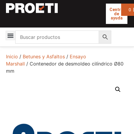
0
Centro
de
ayuda
Inicio
/
Betunes y Asfaltos
/
Ensayo
Marshall
/ Contenedor de desmoldeo cilíndrico Ø80
mm