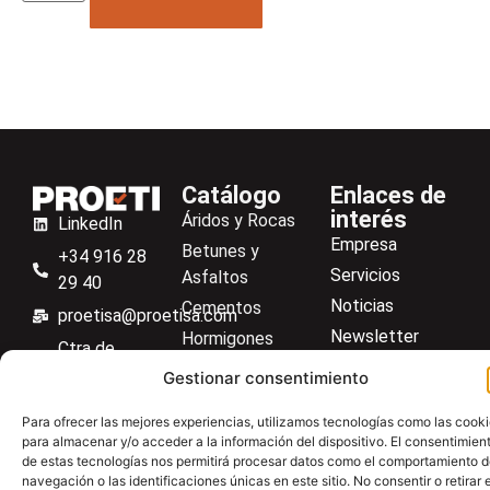
Catálogo
Enlaces de
interés
Áridos y Rocas
LinkedIn
Empresa
Betunes y
+34 916 28
Servicios
Asfaltos
29 40
Noticias
Cementos
proetisa@proetisa.com
Newsletter
Hormigones
Ctra de
Descargas
Suelos
Algete, Av
Gestionar consentimiento
Contacto
Soilmatic
de Tenerife,
Para ofrecer las mejores experiencias, utilizamos tecnologías como las cook
M-106, Km
Centro de ayuda
Aceros
para almacenar y/o acceder a la información del dispositivo. El consentimien
4,1, 28110
Material general
de estas tecnologías nos permitirá procesar datos como el comportamiento 
Algete,
navegación o las identificaciones únicas en este sitio. No consentir o retirar e