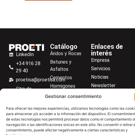
Catálogo
Enlaces de
interés
Áridos y Rocas
LinkedIn
Empresa
Betunes y
+34 916 28
Servicios
Asfaltos
29 40
Noticias
Cementos
proetisa@proetisa.com
Newsletter
Hormigones
Ctra de
Descargas
Suelos
Algete, Av
Gestionar consentimiento
Contacto
Soilmatic
de Tenerife,
Para ofrecer las mejores experiencias, utilizamos tecnologías como las cook
M-106, Km
Centro de ayuda
Aceros
para almacenar y/o acceder a la información del dispositivo. El consentimien
4,1, 28110
de estas tecnologías nos permitirá procesar datos como el comportamiento 
Material general
Algete,
navegación o las identificaciones únicas en este sitio. No consentir o retirar e
consentimiento, puede afectar negativamente a ciertas características y
Madrid