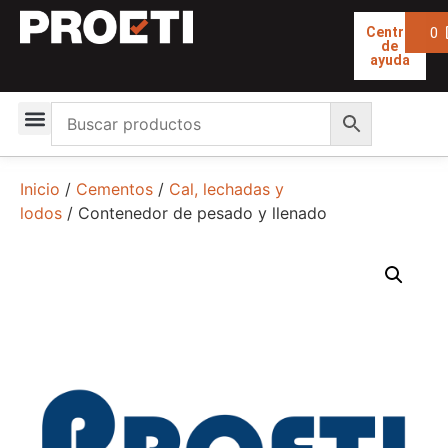
0
Centro
de
ayuda
Inicio
/
Cementos
/
Cal, lechadas y
lodos
/ Contenedor de pesado y llenado