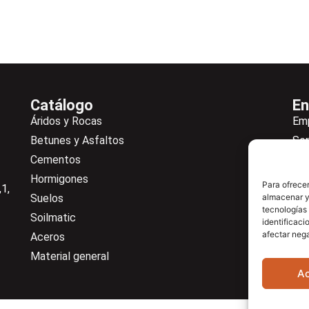
Catálogo
En
Áridos y Rocas
Em
Betunes y Asfaltos
Ser
Cementos
Not
Hormigones
Ne
Para ofrecer
1,
Suelos
almacenar y/
De
tecnologías
Soilmatic
Co
identificaci
afectar nega
Aceros
Cen
Material general
A