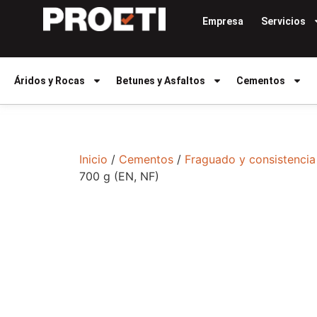
Empresa
Servicios
Áridos y Rocas
Betunes y Asfaltos
Cementos
Inicio
/
Cementos
/
Fraguado y consistencia
700 g (EN, NF)