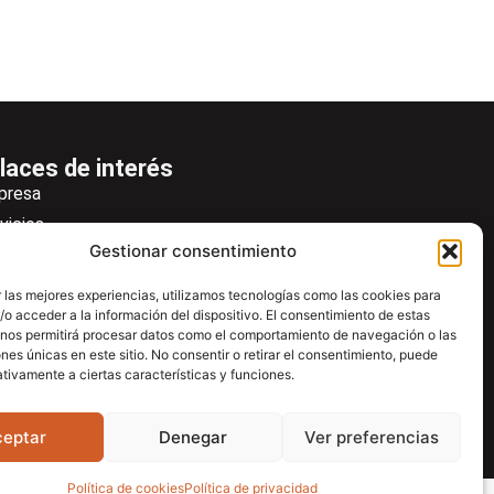
laces de interés
presa
vicios
Gestionar consentimiento
icias
wsletter
 las mejores experiencias, utilizamos tecnologías como las cookies para
o acceder a la información del dispositivo. El consentimiento de estas
scargas
 nos permitirá procesar datos como el comportamiento de navegación o las
ntacto
ones únicas en este sitio. No consentir o retirar el consentimiento, puede
tivamente a ciertas características y funciones.
tro de ayuda
ceptar
Denegar
Ver preferencias
Política de cookies
Política de privacidad