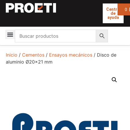
0
Centro
de
ayuda
Inicio
/
Cementos
/
Ensayos mecánicos
/ Disco de
aluminio Ø20×21 mm