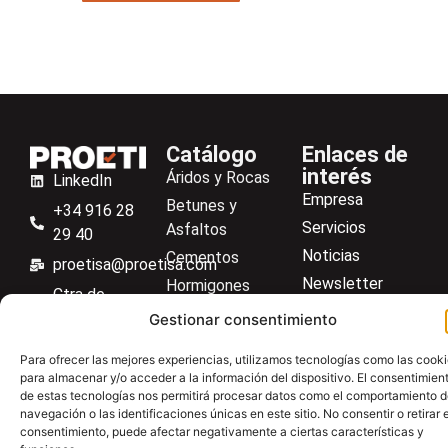
Catálogo
Enlaces de
interés
Áridos y Rocas
LinkedIn
Empresa
Betunes y
+34 916 28
Servicios
Asfaltos
29 40
Noticias
Cementos
proetisa@proetisa.com
Newsletter
Hormigones
Ctra de
Descargas
Suelos
Algete, Av
Gestionar consentimiento
Contacto
Soilmatic
de Tenerife,
Para ofrecer las mejores experiencias, utilizamos tecnologías como las cook
M-106, Km
Centro de ayuda
Aceros
para almacenar y/o acceder a la información del dispositivo. El consentimien
4,1, 28110
de estas tecnologías nos permitirá procesar datos como el comportamiento 
Material general
Algete,
navegación o las identificaciones únicas en este sitio. No consentir o retirar e
consentimiento, puede afectar negativamente a ciertas características y
Madrid