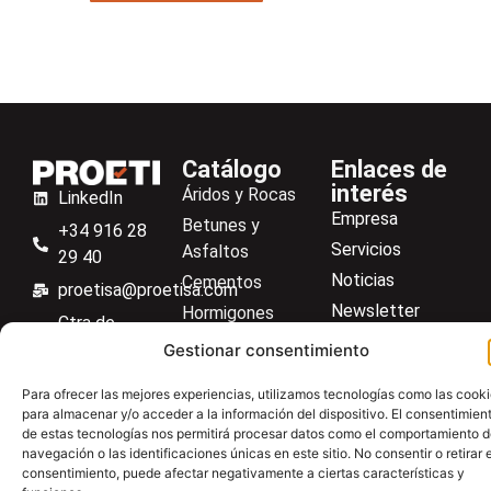
Catálogo
Enlaces de
interés
Áridos y Rocas
LinkedIn
Empresa
Betunes y
+34 916 28
Servicios
Asfaltos
29 40
Noticias
Cementos
proetisa@proetisa.com
Newsletter
Hormigones
Ctra de
Descargas
Suelos
Algete, Av
Gestionar consentimiento
Contacto
Soilmatic
de Tenerife,
Para ofrecer las mejores experiencias, utilizamos tecnologías como las cook
M-106, Km
Centro de ayuda
Aceros
para almacenar y/o acceder a la información del dispositivo. El consentimien
4,1, 28110
de estas tecnologías nos permitirá procesar datos como el comportamiento 
Material general
Algete,
navegación o las identificaciones únicas en este sitio. No consentir o retirar e
consentimiento, puede afectar negativamente a ciertas características y
Madrid