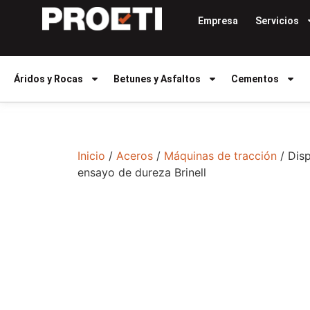
Empresa
Servicios
Áridos y Rocas
Betunes y Asfaltos
Cementos
Inicio
/
Aceros
/
Máquinas de tracción
/ Disp
ensayo de dureza Brinell