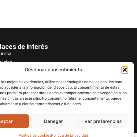
laces de interés
presa
vicios
Gestionar consentimiento
icias
wsletter
 las mejores experiencias, utilizamos tecnologías como las cookies para
o acceder a la información del dispositivo. El consentimiento de estas
scargas
 nos permitirá procesar datos como el comportamiento de navegación o las
ntacto
ones únicas en este sitio. No consentir o retirar el consentimiento, puede
tivamente a ciertas características y funciones.
tro de ayuda
ceptar
Denegar
Ver preferencias
Política de cookies
Política de privacidad