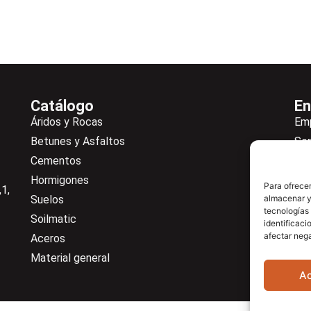
Catálogo
En
Áridos y Rocas
Em
Betunes y Asfaltos
Ser
Cementos
Not
Hormigones
Ne
Para ofrecer
1,
Suelos
almacenar y/
De
tecnologías
Soilmatic
Co
identificaci
afectar nega
Aceros
Cen
Material general
A