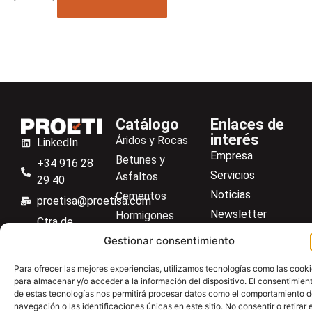
Catálogo
Enlaces de
interés
Áridos y Rocas
LinkedIn
Empresa
Betunes y
+34 916 28
Servicios
Asfaltos
29 40
Noticias
Cementos
proetisa@proetisa.com
Newsletter
Hormigones
Ctra de
Descargas
Suelos
Algete, Av
Gestionar consentimiento
Contacto
Soilmatic
de Tenerife,
Para ofrecer las mejores experiencias, utilizamos tecnologías como las cook
M-106, Km
Centro de ayuda
Aceros
para almacenar y/o acceder a la información del dispositivo. El consentimien
4,1, 28110
Material general
de estas tecnologías nos permitirá procesar datos como el comportamiento 
Algete,
navegación o las identificaciones únicas en este sitio. No consentir o retirar e