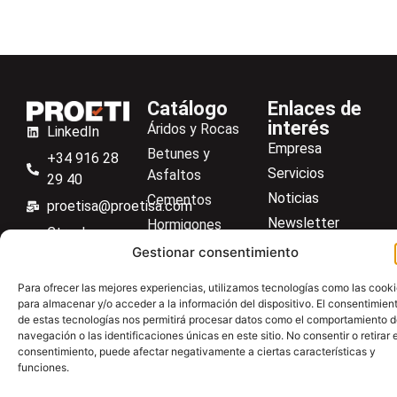
Catálogo
Enlaces de
interés
Áridos y Rocas
LinkedIn
Empresa
Betunes y
+34 916 28
Servicios
Asfaltos
29 40
Noticias
Cementos
proetisa@proetisa.com
Newsletter
Hormigones
Ctra de
Descargas
Suelos
Gestionar consentimiento
Algete, Av
Contacto
Soilmatic
de Tenerife,
Para ofrecer las mejores experiencias, utilizamos tecnologías como las cook
M-106, Km
Centro de ayuda
Aceros
para almacenar y/o acceder a la información del dispositivo. El consentimien
4,1, 28110
de estas tecnologías nos permitirá procesar datos como el comportamiento 
Material general
navegación o las identificaciones únicas en este sitio. No consentir o retirar e
Algete,
consentimiento, puede afectar negativamente a ciertas características y
Madrid
funciones.