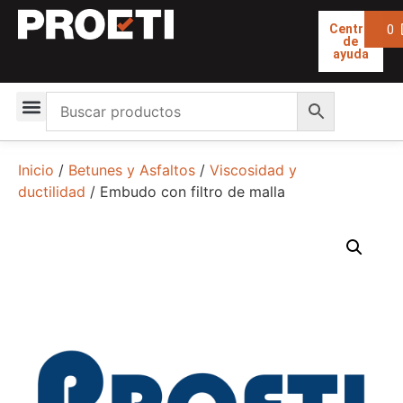
0
Centro
de
ayuda
Inicio
/
Betunes y Asfaltos
/
Viscosidad y
ductilidad
/ Embudo con filtro de malla