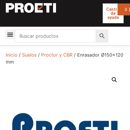
0
Centro
de
ayuda
Inicio
/
Suelos
/
Proctor y CBR
/ Enrasador Ø150×120
mm