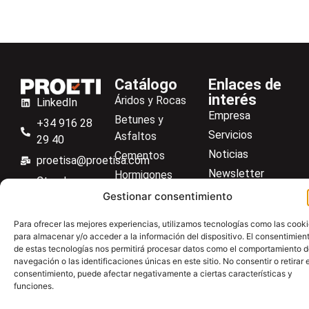
Catálogo
Enlaces de
interés
Áridos y Rocas
LinkedIn
Empresa
Betunes y
+34 916 28
Servicios
Asfaltos
29 40
Noticias
Cementos
proetisa@proetisa.com
Newsletter
Hormigones
Ctra de
Descargas
Suelos
Gestionar consentimiento
Algete, Av
Contacto
Soilmatic
de Tenerife,
Para ofrecer las mejores experiencias, utilizamos tecnologías como las cook
M-106, Km
Centro de ayuda
Aceros
para almacenar y/o acceder a la información del dispositivo. El consentimien
4,1, 28110
de estas tecnologías nos permitirá procesar datos como el comportamiento 
Material general
navegación o las identificaciones únicas en este sitio. No consentir o retirar e
Algete,
consentimiento, puede afectar negativamente a ciertas características y
Madrid
funciones.