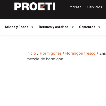
Empresa
Servicios
Áridos y Rocas
Betunes y Asfaltos
Cementos
Inicio
/
Hormigones
/
Hormigón fresco
/ Ens
mezcla de hormigón