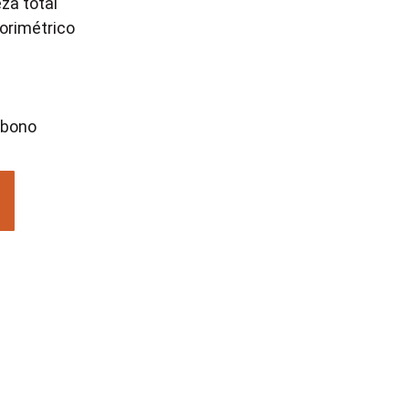
za total
orimétrico
rbono