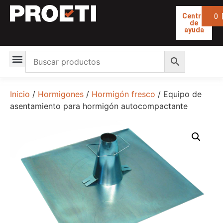
0
Centro
de
ayuda
Inicio
/
Hormigones
/
Hormigón fresco
/ Equipo de
asentamiento para hormigón autocompactante