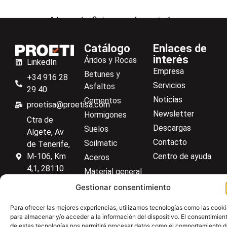
Mesa de flujo para hormigón
Catálogo
Enlaces de
interés
Áridos y Rocas
LinkedIn
Empresa
Betunes y
+34 916 28
Servicios
Asfaltos
29 40
Noticias
Cementos
proetisa@proetisa.com
Newsletter
Hormigones
Ctra de
Descargas
Suelos
Algete, Av
Contacto
Soilmatic
de Tenerife,
M-106, Km
Centro de ayuda
Aceros
4,1, 28110
Material general
Algete,
Gestionar consentimiento
Madrid
Para ofrecer las mejores experiencias, utilizamos tecnologías como las cook
para almacenar y/o acceder a la información del dispositivo. El consentimien
de estas tecnologías nos permitirá procesar datos como el comportamiento 