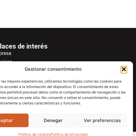
laces de interés
presa
vicios
Gestionar consentimiento
icias
wsletter
 las mejores experiencias, utilizamos tecnologías como las cookies para
o acceder a la información del dispositivo. El consentimiento de estas
scargas
 nos permitirá procesar datos como el comportamiento de navegación o las
ntacto
ones únicas en este sitio. No consentir o retirar el consentimiento, puede
tivamente a ciertas características y funciones.
tro de ayuda
ceptar
Denegar
Ver preferencias
Política de cookies
Política de privacidad