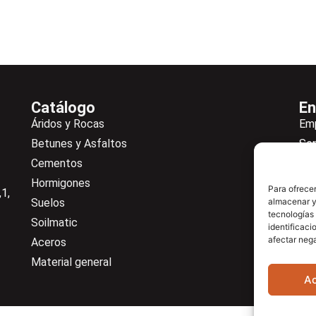
Catálogo
En
Áridos y Rocas
Em
Betunes y Asfaltos
Ser
Cementos
Not
Hormigones
Ne
Para ofrecer
1,
Suelos
almacenar y/
De
tecnologías
Soilmatic
Co
identificaci
afectar nega
Aceros
Cen
Material general
A