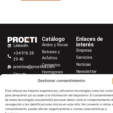
Catálogo
Enlaces de
interés
Áridos y Rocas
LinkedIn
Empresa
Betunes y
+34 916 28
Servicios
Asfaltos
29 40
Noticias
Cementos
proetisa@proetisa.com
Newsletter
Hormigones
Ctra de
Descargas
Suelos
Algete, Av
Gestionar consentimiento
Contacto
Soilmatic
de Tenerife,
Para ofrecer las mejores experiencias, utilizamos tecnologías como las cook
M-106, Km
Centro de ayuda
Aceros
para almacenar y/o acceder a la información del dispositivo. El consentimien
4,1, 28110
de estas tecnologías nos permitirá procesar datos como el comportamiento 
Material general
Algete,
navegación o las identificaciones únicas en este sitio. No consentir o retirar e
consentimiento, puede afectar negativamente a ciertas características y
Madrid