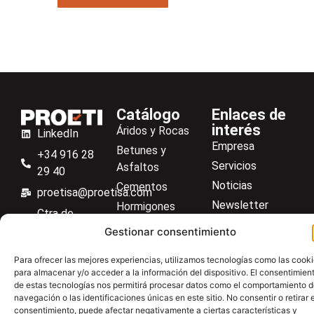
Catálogo
Enlaces de
interés
Áridos y Rocas
LinkedIn
Empresa
Betunes y
+34 916 28
Servicios
Asfaltos
29 40
Noticias
Cementos
proetisa@proetisa.com
Newsletter
Hormigones
Ctra de
Descargas
Suelos
Algete, Av
Gestionar consentimiento
Contacto
Soilmatic
de Tenerife,
Para ofrecer las mejores experiencias, utilizamos tecnologías como las cook
M-106, Km
Centro de ayuda
Aceros
para almacenar y/o acceder a la información del dispositivo. El consentimien
4,1, 28110
Material general
de estas tecnologías nos permitirá procesar datos como el comportamiento 
Algete,
navegación o las identificaciones únicas en este sitio. No consentir o retirar e
consentimiento, puede afectar negativamente a ciertas características y