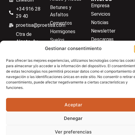
Empresa
Betunes y
+34 916 28
Servicios
Asfaltos
29 40
Noticias
Cementos
proetisa@proetisa.com
Newsletter
Hormigones
Ctra de
Descargas
Suelos
Algete, Av
Contacto
Soilmatic
Gestionar consentimiento
de Tenerife,
M-106, Km
Centro de ayuda
Aceros
Para ofrecer las mejores experiencias, utilizamos tecnologías como las cook
4,1, 28110
Material general
para almacenar y/o acceder a la información del dispositivo. El consentimien
Algete,
de estas tecnologías nos permitirá procesar datos como el comportamiento 
navegación o las identificaciones únicas en este sitio. No consentir o retirar e
Madrid
consentimiento, puede afectar negativamente a ciertas características y
funciones.
Aviso Legal
Política de privacidad
Política de cookies
Aceptar
Denegar
Ver preferencias