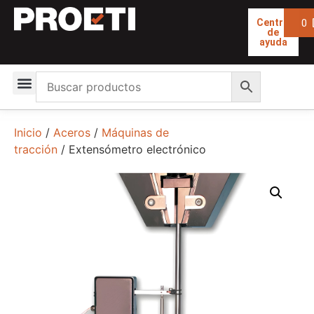
0
Centro
de
ayuda
Inicio
/
Aceros
/
Máquinas de
tracción
/ Extensómetro electrónico