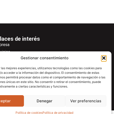
laces de interés
presa
vicios
Gestionar consentimiento
icias
wsletter
 las mejores experiencias, utilizamos tecnologías como las cookies para
o acceder a la información del dispositivo. El consentimiento de estas
scargas
 nos permitirá procesar datos como el comportamiento de navegación o las
ntacto
ones únicas en este sitio. No consentir o retirar el consentimiento, puede
tivamente a ciertas características y funciones.
tro de ayuda
ceptar
Denegar
Ver preferencias
Política de cookies
Política de privacidad