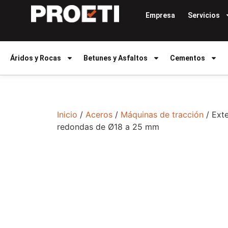
Empresa
Servicios
Áridos y Rocas
Betunes y Asfaltos
Cementos
Inicio
/
Aceros
/
Máquinas de tracción
/ Ext
redondas de Ø18 a 25 mm