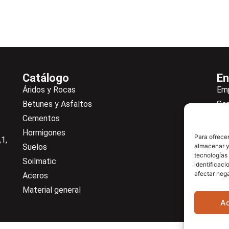
Catálogo
En
Áridos y Rocas
Em
Betunes y Asfaltos
Ser
Cementos
Not
Hormigones
Ne
Para ofrecer
1,
Suelos
almacenar y/
De
tecnologías
Soilmatic
Co
identificaci
afectar nega
Aceros
Cen
Material general
A