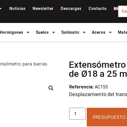
Noticias
Newsletter
Descargas
Contacto
Ce
Hormigones
Suelos
Soilmatic
Aceros
Mate
Extensómetro 
ensómetro para barras
de Ø18 a 25 
Referencia:
AC155
Desplazamiento del tran
PRESUPUESTO