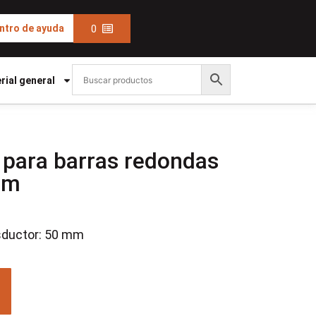
0
ntro de ayuda
rial general
para barras redondas
mm
sductor: 50 mm