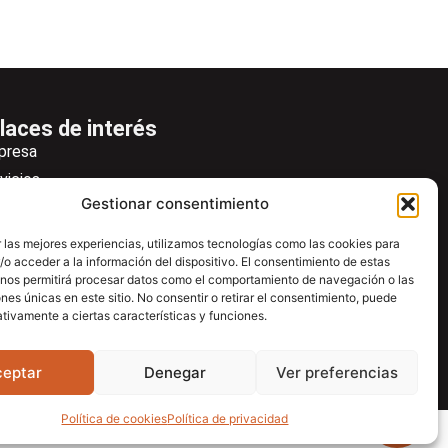
laces de interés
presa
vicios
Gestionar consentimiento
icias
wsletter
 las mejores experiencias, utilizamos tecnologías como las cookies para
o acceder a la información del dispositivo. El consentimiento de estas
scargas
 nos permitirá procesar datos como el comportamiento de navegación o las
ntacto
ones únicas en este sitio. No consentir o retirar el consentimiento, puede
tivamente a ciertas características y funciones.
tro de ayuda
ceptar
Denegar
Ver preferencias
Política de cookies
Política de privacidad