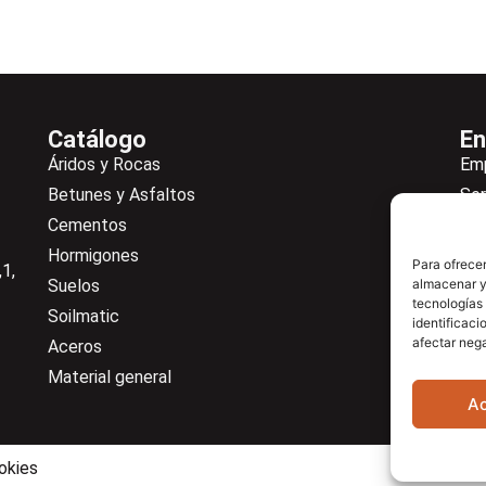
Catálogo
En
Áridos y Rocas
Em
Betunes y Asfaltos
Ser
Cementos
Not
Hormigones
Ne
Para ofrecer
1,
Suelos
almacenar y/
De
tecnologías
Soilmatic
Co
identificaci
afectar nega
Aceros
Cen
Material general
A
okies