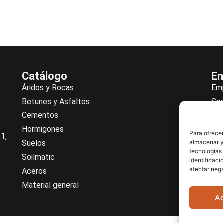
Catálogo
En
Áridos y Rocas
Em
Betunes y Asfaltos
Ser
Cementos
Not
Hormigones
Ne
Para ofrecer
1,
Suelos
almacenar y/
De
tecnologías
Soilmatic
Co
identificaci
afectar nega
Aceros
Cen
Material general
A