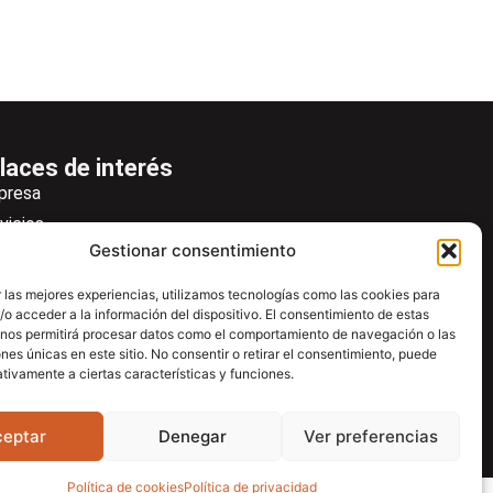
laces de interés
presa
vicios
Gestionar consentimiento
icias
wsletter
 las mejores experiencias, utilizamos tecnologías como las cookies para
o acceder a la información del dispositivo. El consentimiento de estas
scargas
 nos permitirá procesar datos como el comportamiento de navegación o las
ntacto
ones únicas en este sitio. No consentir o retirar el consentimiento, puede
tivamente a ciertas características y funciones.
tro de ayuda
ceptar
Denegar
Ver preferencias
Política de cookies
Política de privacidad