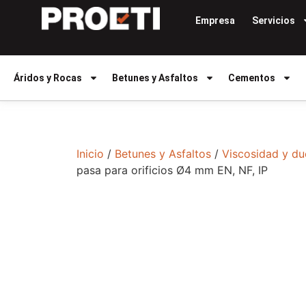
Empresa
Servicios
Áridos y Rocas
Betunes y Asfaltos
Cementos
Inicio
/
Betunes y Asfaltos
/
Viscosidad y du
pasa para orificios Ø4 mm EN, NF, IP