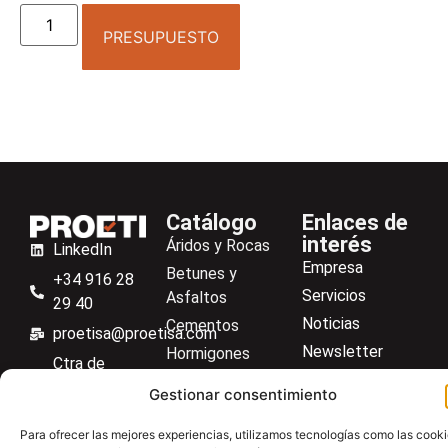
PRESUPUESTO
Catálogo
Enlaces de
interés
Áridos y Rocas
LinkedIn
Empresa
Betunes y
+34 916 28
Servicios
Asfaltos
29 40
Noticias
Cementos
proetisa@proetisa.com
Newsletter
Hormigones
Ctra de
Descargas
Suelos
Algete, Av
Gestionar consentimiento
Contacto
Soilmatic
de Tenerife,
M-106, Km
Centro de ayuda
Para ofrecer las mejores experiencias, utilizamos tecnologías como las cook
Aceros