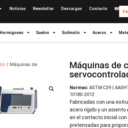
Noticias
Newsletter
Descargas
Contacto
Ce
Hormigones
Suelos
Soilmatic
Aceros
Mate
Máquinas de 
ión
/ Máquinas de
servocontrol
Normas:
ASTM C39 | AASHT
10180-2012
Fabricadas con una estr
acero rígido y un asiento 
en el contacto inicial co
pretensadas para proporci