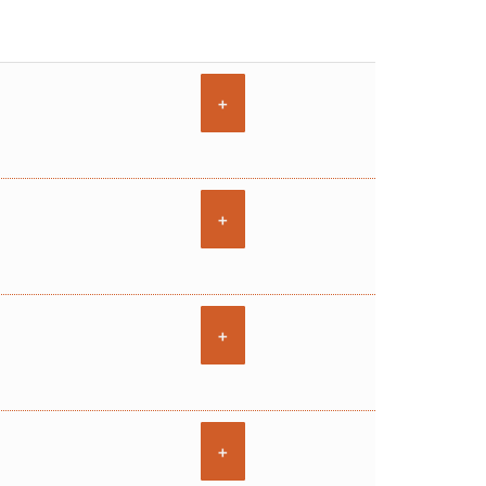
+
+
+
+