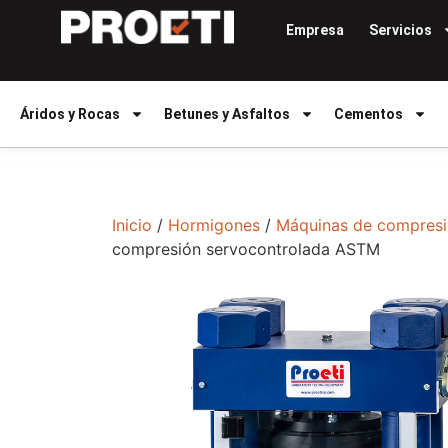
Empresa
Servicios
Áridos y Rocas
Betunes y Asfaltos
Cementos
Inicio
/
Hormigones
/
Máquinas de compres
compresión servocontrolada ASTM