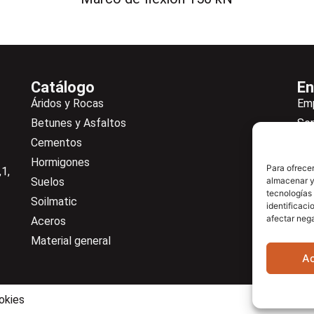
Catálogo
En
Áridos y Rocas
Em
Betunes y Asfaltos
Ser
Cementos
Not
Hormigones
Ne
Para ofrecer
1,
Suelos
De
almacenar y/
tecnologías
Soilmatic
Co
identificaci
afectar nega
Aceros
Cen
Material general
A
okies