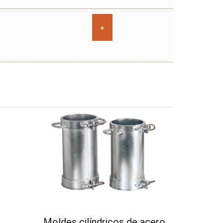
+
Moldes cilíndricos de acero