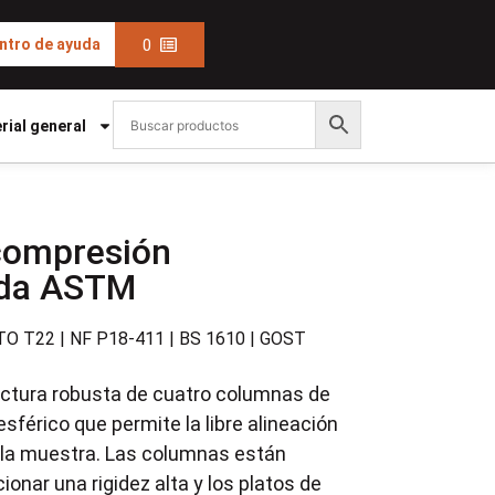
0
ntro de ayuda
rial general
compresión
ada ASTM
O T22 | NF P18-411 | BS 1610 | GOST
uctura robusta de cuatro columnas de
esférico que permite la libre alineación
n la muestra. Las columnas están
onar una rigidez alta y los platos de