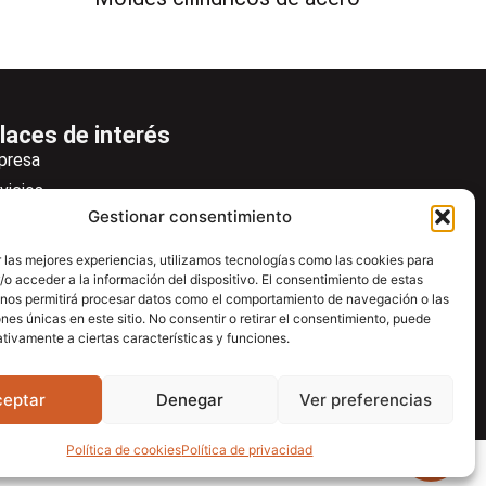
laces de interés
presa
vicios
Gestionar consentimiento
icias
wsletter
 las mejores experiencias, utilizamos tecnologías como las cookies para
scargas
o acceder a la información del dispositivo. El consentimiento de estas
 nos permitirá procesar datos como el comportamiento de navegación o las
ntacto
ones únicas en este sitio. No consentir o retirar el consentimiento, puede
tivamente a ciertas características y funciones.
tro de ayuda
ceptar
Denegar
Ver preferencias
Política de cookies
Política de privacidad