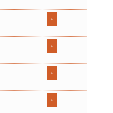
+
+
+
+