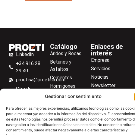
Catálogo
Enlaces de
interés
Áridos y Rocas
LinkedIn
Empresa
Betunes y
+34 916 28
Servicios
Asfaltos
29 40
Noticias
Cementos
proetisa@proetisa.com
Newsletter
Hormigones
Ctra de
Descargas
Suelos
Algete, Av
Gestionar consentimiento
Contacto
Soilmatic
de Tenerife,
Para ofrecer las mejores experiencias, utilizamos tecnologías como las cook
M-106, Km
Centro de ayuda
Aceros
para almacenar y/o acceder a la información del dispositivo. El consentimien
4,1, 28110
de estas tecnologías nos permitirá procesar datos como el comportamiento 
Material general
Algete,
navegación o las identificaciones únicas en este sitio. No consentir o retirar e
consentimiento, puede afectar negativamente a ciertas características y
Madrid