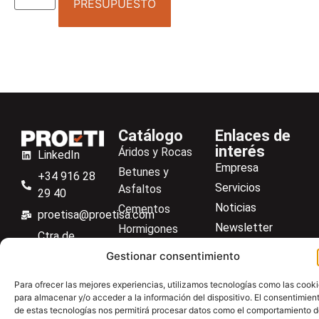
PRESUPUESTO
Catálogo
Enlaces de
interés
Áridos y Rocas
LinkedIn
Empresa
Betunes y
+34 916 28
Servicios
Asfaltos
29 40
Noticias
Cementos
proetisa@proetisa.com
Newsletter
Hormigones
Ctra de
Descargas
Suelos
Algete, Av
Gestionar consentimiento
Contacto
Soilmatic
de Tenerife,
Para ofrecer las mejores experiencias, utilizamos tecnologías como las cook
M-106, Km
Centro de ayuda
Aceros
para almacenar y/o acceder a la información del dispositivo. El consentimien
4,1, 28110
Material general
de estas tecnologías nos permitirá procesar datos como el comportamiento 