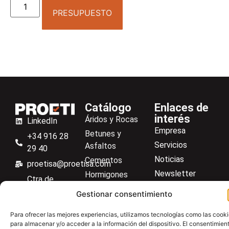
PRESUPUESTO
Catálogo
Enlaces de
interés
Áridos y Rocas
LinkedIn
Empresa
Betunes y
+34 916 28
Servicios
Asfaltos
29 40
Noticias
Cementos
proetisa@proetisa.com
Newsletter
Hormigones
Ctra de
Descargas
Suelos
Algete, Av
Gestionar consentimiento
Contacto
Soilmatic
de Tenerife,
Para ofrecer las mejores experiencias, utilizamos tecnologías como las cook
M-106, Km
Centro de ayuda
Aceros
para almacenar y/o acceder a la información del dispositivo. El consentimien
4,1, 28110