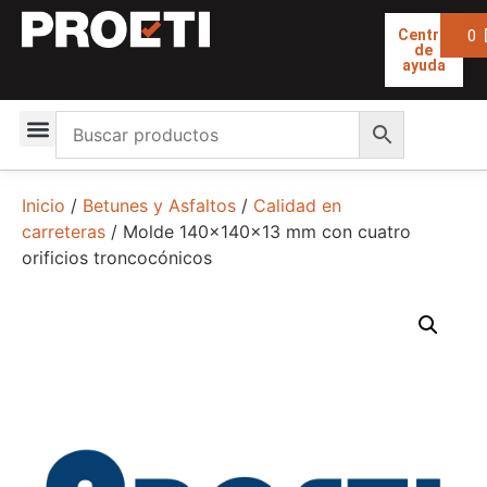
0
Centro
de
ayuda
Inicio
/
Betunes y Asfaltos
/
Calidad en
carreteras
/ Molde 140x140x13 mm con cuatro
orificios troncocónicos