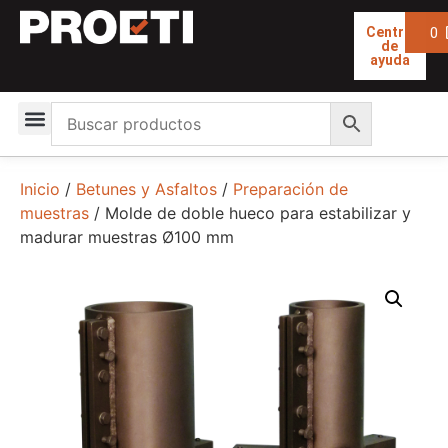
0
Centro
de
ayuda
Inicio
/
Betunes y Asfaltos
/
Preparación de
muestras
/ Molde de doble hueco para estabilizar y
madurar muestras Ø100 mm