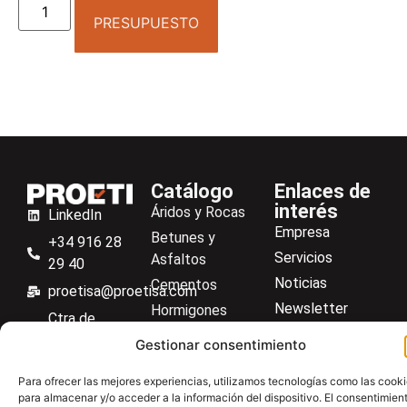
PRESUPUESTO
Catálogo
Enlaces de
interés
Áridos y Rocas
LinkedIn
Empresa
Betunes y
+34 916 28
Servicios
Asfaltos
29 40
Noticias
Cementos
proetisa@proetisa.com
Newsletter
Hormigones
Ctra de
Descargas
Suelos
Algete, Av
Gestionar consentimiento
Contacto
Soilmatic
de Tenerife,
Para ofrecer las mejores experiencias, utilizamos tecnologías como las cook
M-106, Km
Centro de ayuda
Aceros
para almacenar y/o acceder a la información del dispositivo. El consentimien
4,1, 28110