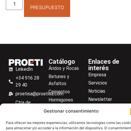
PRESUPUESTO
Catálogo
Enlaces de
interés
Áridos y Rocas
LinkedIn
Empresa
Betunes y
+34 916 28
Servicios
Asfaltos
29 40
Noticias
Cementos
proetisa@proetisa.com
Newsletter
Hormigones
Ctra de
Descargas
Suelos
Algete, Av
Gestionar consentimiento
Contacto
Soilmatic
de Tenerife,
Para ofrecer las mejores experiencias, utilizamos tecnologías como las cook
M-106, Km
Centro de ayuda
Aceros
para almacenar y/o acceder a la información del dispositivo. El consentimien
4,1, 28110