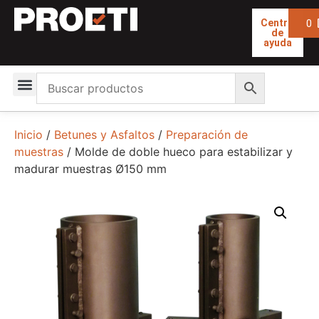
0
Centro
de
ayuda
Inicio
/
Betunes y Asfaltos
/
Preparación de
muestras
/ Molde de doble hueco para estabilizar y
madurar muestras Ø150 mm