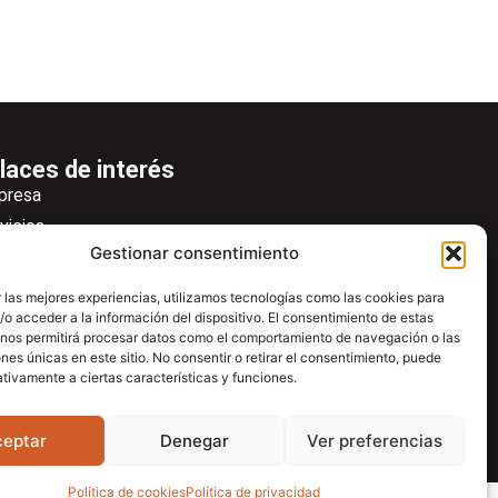
laces de interés
presa
vicios
Gestionar consentimiento
icias
wsletter
 las mejores experiencias, utilizamos tecnologías como las cookies para
o acceder a la información del dispositivo. El consentimiento de estas
scargas
 nos permitirá procesar datos como el comportamiento de navegación o las
ntacto
ones únicas en este sitio. No consentir o retirar el consentimiento, puede
tivamente a ciertas características y funciones.
tro de ayuda
ceptar
Denegar
Ver preferencias
Política de cookies
Política de privacidad