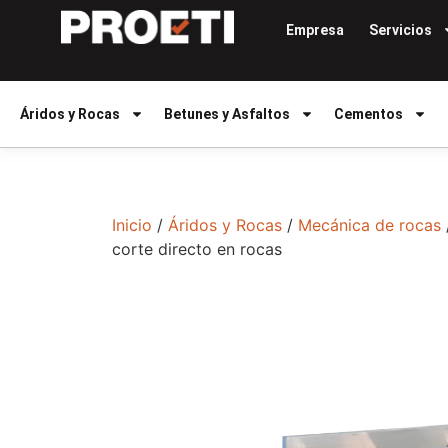
Empresa
Servicios
Áridos y Rocas
Betunes y Asfaltos
Cementos
Inicio
/
Áridos y Rocas
/
Mecánica de rocas
corte directo en rocas