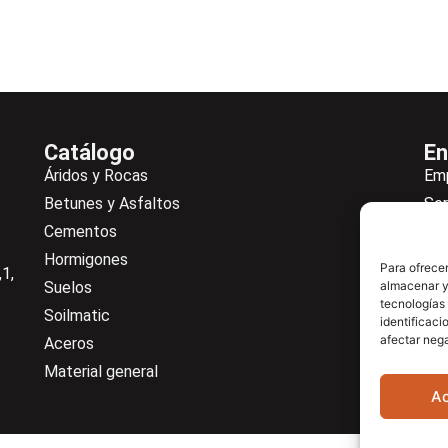
Catálogo
En
Áridos y Rocas
Em
Betunes y Asfaltos
Ser
Cementos
Not
Hormigones
Ne
Para ofrecer
1,
Suelos
almacenar y/
De
tecnologías
Soilmatic
Co
identificaci
afectar nega
Aceros
Cen
Material general
A