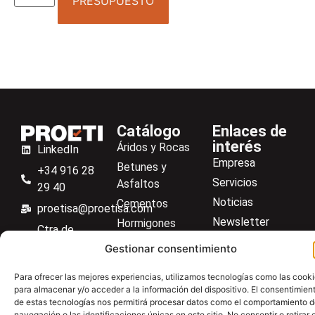
PRESUPUESTO
Catálogo
Enlaces de
interés
Áridos y Rocas
LinkedIn
Empresa
Betunes y
+34 916 28
Servicios
Asfaltos
29 40
Noticias
Cementos
proetisa@proetisa.com
Newsletter
Hormigones
Ctra de
Descargas
Suelos
Algete, Av
Gestionar consentimiento
Contacto
Soilmatic
de Tenerife,
Para ofrecer las mejores experiencias, utilizamos tecnologías como las cook
M-106, Km
Centro de ayuda
Aceros
para almacenar y/o acceder a la información del dispositivo. El consentimien
4,1, 28110
Material general
de estas tecnologías nos permitirá procesar datos como el comportamiento 
Algete,
navegación o las identificaciones únicas en este sitio. No consentir o retirar e