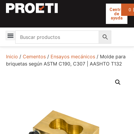
0
Centro
de
ayuda
Inicio
/
Cementos
/
Ensayos mecánicos
/ Molde para
briquetas según ASTM C190, C307 | AASHTO T132