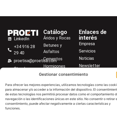
Catálogo
Enlaces de
interés
Áridos y Rocas
LinkedIn
Empresa
Betunes y
+34 916 28
Servicios
Asfaltos
29 40
Noticias
Cementos
proetisa@proetisa.com
Newsletter
Hormigones
Ctra de
Descargas
Suelos
Gestionar consentimiento
Algete, Av
Contacto
Soilmatic
de Tenerife,
Para ofrecer las mejores experiencias, utilizamos tecnologías como las cook
M-106, Km
Centro de ayuda
Aceros
para almacenar y/o acceder a la información del dispositivo. El consentimien
4,1, 28110
de estas tecnologías nos permitirá procesar datos como el comportamiento 
Material general
navegación o las identificaciones únicas en este sitio. No consentir o retirar e
Algete,
consentimiento, puede afectar negativamente a ciertas características y
Madrid
funciones.