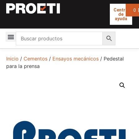
0
Centro
de
ayuda
Inicio
/
Cementos
/
Ensayos mecánicos
/ Pedestal
para la prensa