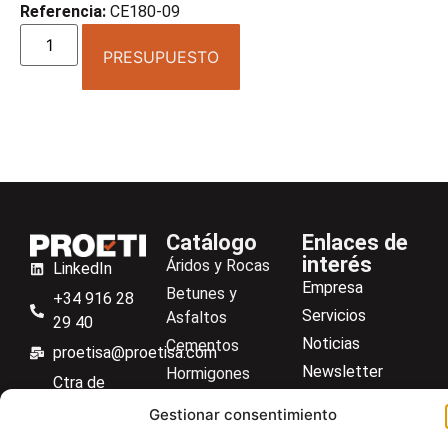
Referencia:
CE180-09
PRESUPUESTO
Catálogo
Enlaces de
interés
Áridos y Rocas
LinkedIn
Empresa
Betunes y
+34 916 28
Servicios
Asfaltos
29 40
Noticias
Cementos
proetisa@proetisa.com
Newsletter
Hormigones
Ctra de
Descargas
Suelos
Algete, Av
Gestionar consentimiento
Contacto
Soilmatic
de Tenerife,