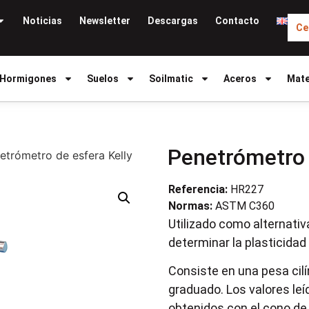
Noticias
Newsletter
Descargas
Contacto
Ce
Hormigones
Suelos
Soilmatic
Aceros
Mate
Penetrómetro 
etrómetro de esfera Kelly
Referencia:
HR227
Normas:
ASTM C360
Utilizado como alternati
determinar la plasticidad
Consiste en una pesa cilín
graduado. Los valores leí
obtenidos con el cono d