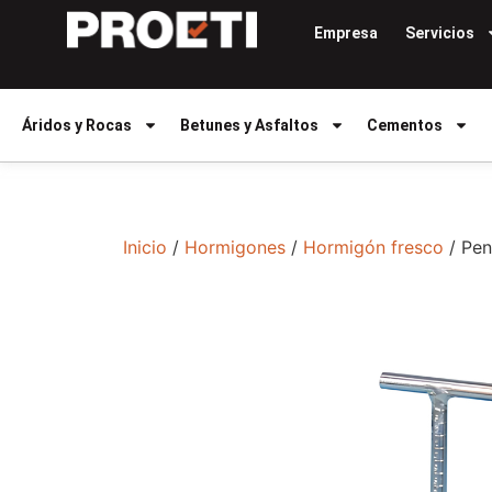
Empresa
Servicios
Áridos y Rocas
Betunes y Asfaltos
Cementos
Inicio
/
Hormigones
/
Hormigón fresco
/ Pen