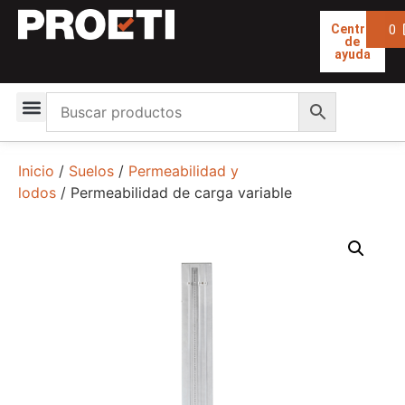
0
Centro
de
ayuda
Inicio
/
Suelos
/
Permeabilidad y
lodos
/ Permeabilidad de carga variable