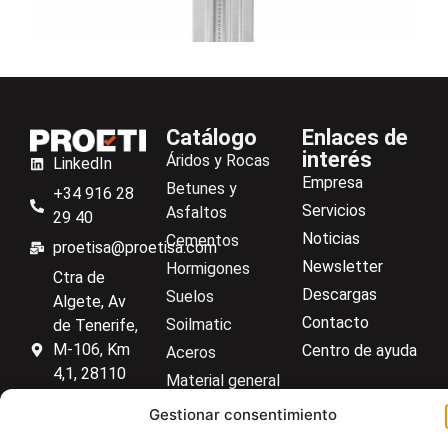
Permeabilidad de carga constante
Catálogo
Enlaces de
interés
Áridos y Rocas
LinkedIn
Empresa
Betunes y
+34 916 28
Servicios
Asfaltos
29 40
Noticias
Cementos
proetisa@proetisa.com
Newsletter
Hormigones
Ctra de
Descargas
Suelos
Algete, Av
Contacto
Soilmatic
de Tenerife,
M-106, Km
Centro de ayuda
Aceros
4,1, 28110
Material general
Algete,
Gestionar consentimiento
Madrid